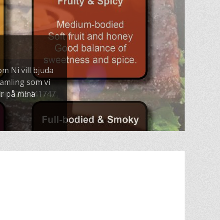
m Ni vill bjuda
samling som vi
er på mina