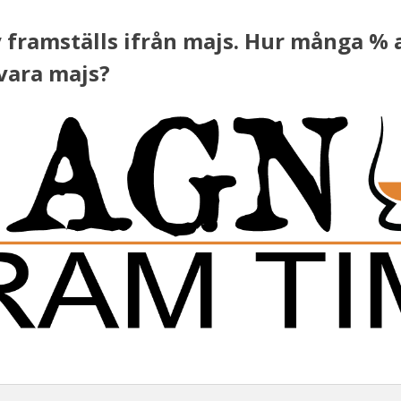
 framställs ifrån majs. Hur många % 
vara majs?