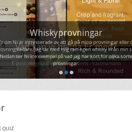
Whiskyprovningar
r om Ni är intresserade av att gå på mina provningar eller o
ovningsledare. Jag tar med mig min egen whisky ifrån min 
 Nedan ser Ni lite exempel på vad jag har kört för olika sort
provningar.
•
•
•
or
 QUIZ