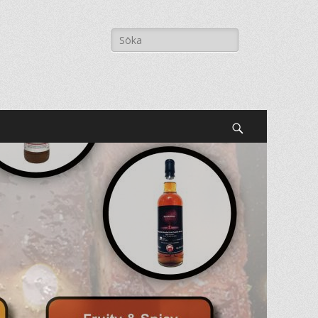
Sök
efter:
Sök