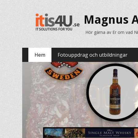
Magnus A
Hör gärna av Er om vad Ni 
Primär
Hoppa
Hem
Fotouppdrag och utbildningar
till
meny
innehåll